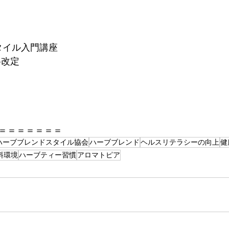
タイル入門講座
格改定
＝＝＝＝＝＝＝
ハーブブレンドスタイル協会
ハーブブレンド
ヘルスリテラシーの向上
健
料環境
ハーブティー習慣
アロマトピア