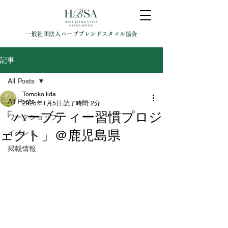
一般社団法人ハーブブレンドスタイル協会
記事
All Posts
Tomoko Iida
All Posts
2025年1月5日
読了時間: 2分
「ハーブティー習慣プロジ
ワークショップ
ェクト」＠鹿児島県
イベント
掲載情報