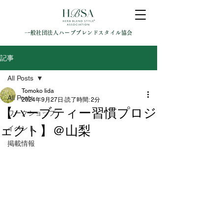
一般社団法人ハーブブレンドスタイル協会
記事
All Posts
Tomoko Iida
All Posts
2024年9月27日
読了時間: 2分
【ハーブティー習慣プロジ
ワークショップ
ェクト】＠山梨
イベント
掲載情報