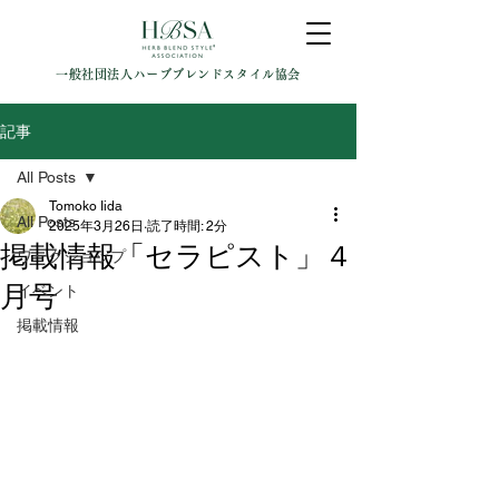
一般社団法人ハーブブレンドスタイル協会
記事
All Posts
Tomoko Iida
All Posts
2025年3月26日
読了時間: 2分
掲載情報「セラピスト」４
ワークショップ
月号
イベント
掲載情報