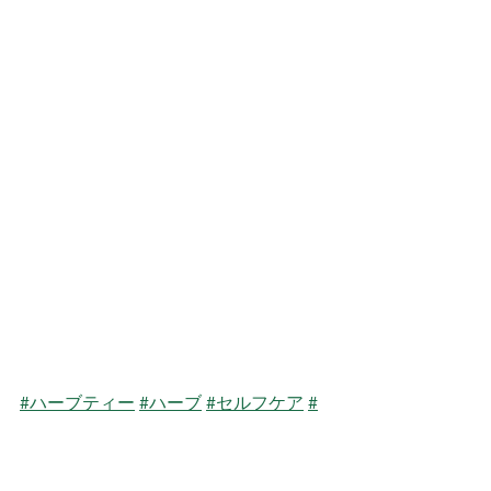
#ハーブティー
#ハーブ
#セルフケア
#
植物療法
#インナービューティー
#ハー
ブティーのある暮らし
#セラピスト
#掲
載情報
#国産ハーブ
#有機栽培ハーブ
#ロ