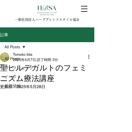
一般社団法人ハーブブレンドスタイル協会
記事
All Posts
Tomoko Iida
All Posts
2025年4月7日
読了時間: 3分
聖ヒルデガルトのフェミ
ワークショップ
ニズム療法講座
イベント
掲載情報
更新日：
2025年5月28日