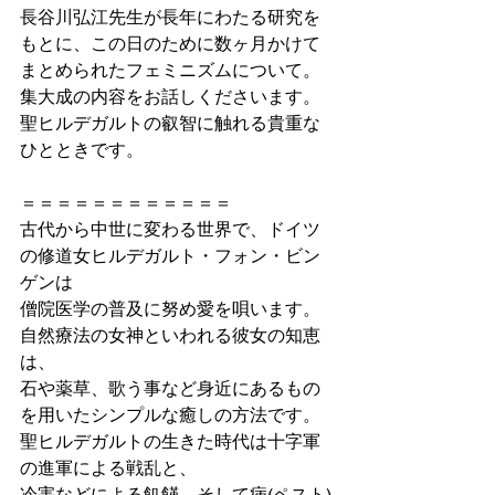
長谷川弘江先生が長年にわたる研究を
もとに、この日のために数ヶ月かけて
まとめられたフェミニズムについて。
集大成の内容をお話しくださいます。
聖ヒルデガルトの叡智に触れる貴重な
ひとときです。
＝＝＝＝＝＝＝＝＝＝＝＝
古代から中世に変わる世界で、ドイツ
の修道女ヒルデガルト・フォン・ビン
ゲンは
僧院医学の普及に努め愛を唄います。
自然療法の女神といわれる彼女の知恵
は、
石や薬草、歌う事など身近にあるもの
を用いたシンプルな癒しの方法です。
聖ヒルデガルトの生きた時代は十字軍
の進軍による戦乱と、
冷害などによる飢饉。そして病(ペスト)