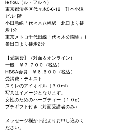
le flou.（ル・フルゥ）
東京都渋谷区代々木5-6-12　升本小澤
ビル1階　
小田急線「代々木八幡駅」北口より徒
歩1分
東京メトロ千代田線「代々木公園駅」1
番出口より徒歩2分
【受講費】（対面＆オンライン）
一般　￥７,７００（税込）
HBSA会員　￥６,６００（税込）
受講費・テキスト
スミレのアイオイル（３０ml）
写真はイメージとなります。
女性のためのハーブティー（１０g）
プチギフト付き（対面受講者のみ）
メッセージ欄か下記よりお申し込みく
ださい。