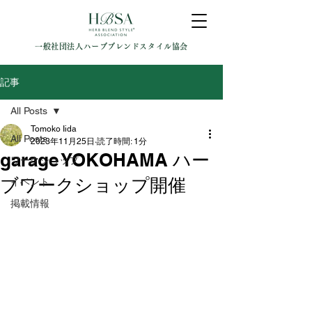
一般社団法人ハーブブレンドスタイル協会
記事
All Posts
Tomoko Iida
All Posts
2023年11月25日
読了時間: 1分
garage YOKOHAMA ハー
ワークショップ
ブワークショップ開催
イベント
掲載情報