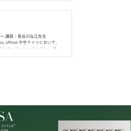
向き合うためのセルフケア習慣。
自分を整える時間」をつくってい
のある暮らしを、 お届けできるこ
げます🌿
憶〜 講師：長谷川弘江先生
official ⁡中世ドイツにおいて、
ルト・フォン・ビンゲン。 ⁡第3
と捉えた聖ヒルデガルトの世界観に
ませんか。 緑に包まれる、優しい
（日）11:00〜13:00（夏至）
カイブ視聴あり 会場：東京都内 ※
） HBSA会員：7,700円（税
用のため 別途1,100円（税