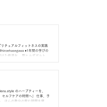
ピリチュアルフィットネスの実践
roehasegawa ♦︎1年間の学びの
づけた修道女、 聖ヒルデガルト・
した。 その学びの集大成として、聖
日常の小さな選択で「潤いと新鮮
で心身を回復させる。 聖ヒルデ
の“調和”について学んでいきま
聖ヒルデガルトの「灰の活用法」講義
s.style のハーブティーを、
を、セルフケアの時間へ」 仕事、子
も、ほんの数分の飲む時間を使っ
ど自分の小さな変化に気づくきっか