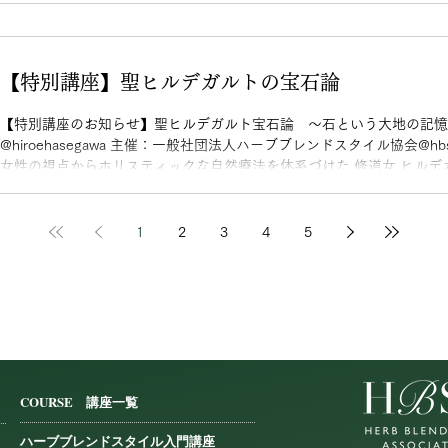
けを届けたい。 ハーブティーは、ただの嗜好品ではなく、自分自身と
季節の変化や心と体の変化に寄り添いながら、 毎日の暮らしの中に「
ただけたら嬉しいです。 今回のご縁を通じて、より多くの方へハーブ
【特別講座】聖ヒルデガルトの宝石論
とを心より嬉しく思います。 ANA Mall様、関係者の皆様に感謝申し上
【特別講座のお知らせ】聖ヒルデガルト宝石論 〜石という大地の記
@hiroehasegawa 主催：一般社団法人ハーブブレンドスタイル協会@hbsa_
女性の視点からホリスティックな自然療法を体系づけた 修道女 ヒルデガ
回目のテーマは 「自然」 宝石を「天井の光」と「地上の光」の結晶
触れながら、 生命力（ウィリディタス）を感じるひとときをご一緒し
時間を夏至の日にお届け致します。 【開催概要】 ♦︎日時 2026年6月21日
1
2
3
4
5
♦︎開催方法 ・対面（12名様限定）残席3名 ・オンライン受講 ・アー
お申し込み後に詳細をご案内いたします 【受講費】 一般：8,800円（税込
込） ※長谷川弘江先生の冊子（写真5枚目）を お持ちでない方は、当日使
込） を頂戴します。 ＊
COURSE 講座一覧
ハーブブレンドスタイル入門講座