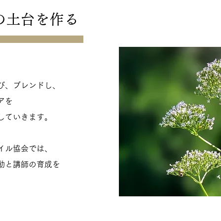
の土台を作る
び、ブレンドし、
を​
していきます。
イル協会では、
動と講師の育成を