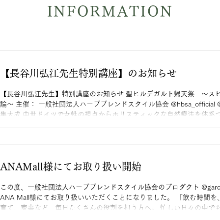
INFORMATION
【長谷川弘江先生特別講座】のお知らせ
【長谷川弘江先生】特別講座のお知らせ 聖ヒルデガルト帰天祭 〜ス
論〜 主催： 一般社団法人ハーブブレンドスタイル協会 @hbsa_official @hi
集大成 中世ドイツで女性の視点からホリスティックな自然療法を体系
フォン・ビンゲン。 昨年12月より1年間にわたり、長谷川弘江先生のもとでヒルデガルトの叡智。 「緑
の力（Viriditas）」「自然学」「魂の調和」について深く学んできま
ヒルデガルトの帰天祭の日に特別講座を開催いたします。 ♦︎講座概要 
さ」を増やし、疲労や停滞（乾燥）を感じたときに自然・ハーブ・休息
ANAMall様にてお取り扱い開始
ガルトが伝える「緑の力」が、皆さまの日常を豊かに照らし続けるため
す。 ♦︎学習・体験内容 ・1年間の学びのまとめ・テキストワーク ・
・心身を深く整え、調和をもたらす特別な瞑想
この度、一般社団法人ハーブブレンドスタイル協会のプロダクト @garden
ANA Mall様にてお取り扱いいただくことになりました。 「飲む時間
育て、家事など、毎日たくさんの役割を担う方へ。 忙しい日々の中で
て、 「今日は少し疲れているな」 「いつもと違うかもしれない」 な