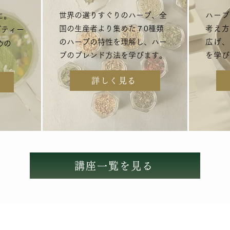
世界の選りすぐりのハーブ、全
ハーブ
に。
国の生産者より集めた７0種類
考え方
ブティー
のハーブの特性を理解し、
ハー
広げ、
めの
ブのブレンド方法を学びます。
を学び
。
詳しく見る
講座一覧を見る